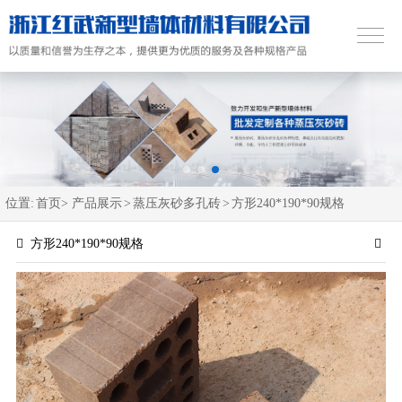
位置:
首页>
产品展示
>
蒸压灰砂多孔砖
>
方形240*190*90规格
方形240*190*90规格